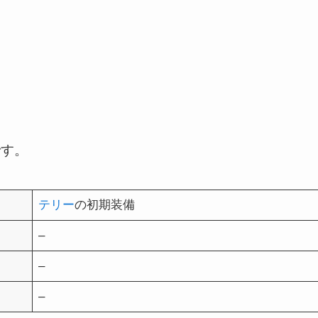
です。
テリー
の初期装備
–
–
–