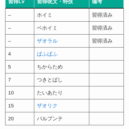
習得Lv
習得呪文・特技
備考
–
ホイミ
習得済み
–
ベホイミ
習得済み
–
ザオラル
習得済み
4
ぱふぱふ
5
ちからため
7
つきとばし
10
たいあたり
15
ザオリク
20
パルプンテ