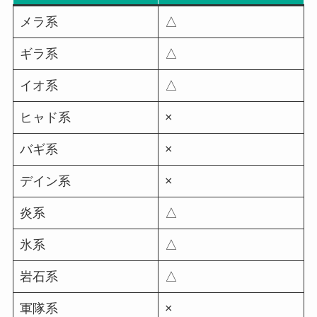
メラ系
△
ギラ系
△
イオ系
△
ヒャド系
×
バギ系
×
デイン系
×
炎系
△
氷系
△
岩石系
△
軍隊系
×