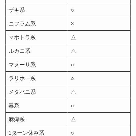
ザキ系
○
ニフラム系
×
マホトラ系
△
ルカニ系
△
マヌーサ系
○
ラリホー系
○
メダパニ系
△
毒系
○
麻痺系
△
1ターン休み系
○