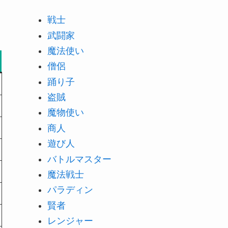
戦士
武闘家
魔法使い
僧侶
踊り子
盗賊
魔物使い
商人
遊び人
バトルマスター
魔法戦士
パラディン
賢者
レンジャー