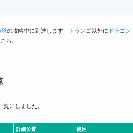
の塔
の攻略中に到達します。
ドランゴ
以外に
ドラゴン
ところ。
覧
一覧にしました。
詳細位置
補足