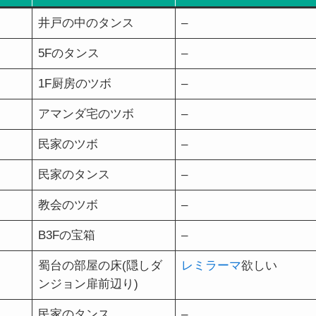
井戸の中のタンス
–
5Fのタンス
–
1F厨房のツボ
–
アマンダ宅のツボ
–
民家のツボ
–
民家のタンス
–
教会のツボ
–
B3Fの宝箱
–
蜀台の部屋の床(隠しダ
レミラーマ
欲しい
ンジョン扉前辺り)
民家のタンス
–