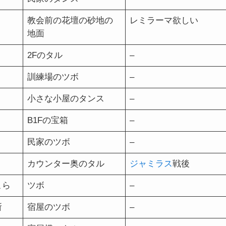
教会前の花壇の砂地の
レミラーマ欲しい
地面
2Fのタル
–
訓練場のツボ
–
小さな小屋のタンス
–
B1Fの宝箱
–
民家のツボ
–
カウンター奥のタル
ジャミラス
戦後
こら
ツボ
–
所
宿屋のツボ
–