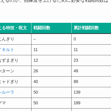
覚えるのか、熟練度を上げるために必要な戦闘回数は
える特技・呪文
戦闘回数
累計戦闘回数
えんぎり
–
0
イキルト
11
11
なずまぎり
12
23
ホターン
26
49
ヒャドぎり
40
89
シルーラ
50
139
グマ
50
189