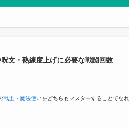
や呪文・熟練度上げに必要な戦闘回数
の
戦士
・
魔法使い
をどちらもマスターすることでな