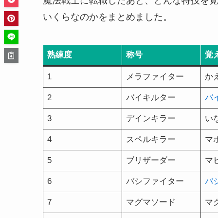
魔法戦士に転職したあと、どんな特技を
いくらなのかをまとめました。
熟練度
称号
覚
1
メラファイター
か
2
バイキルター
バ
3
デインキラー
い
4
スペルキラー
マ
5
ブリザーダー
マ
6
バシファイター
バ
7
マグマソード
マ