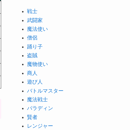
戦士
武闘家
魔法使い
僧侶
踊り子
盗賊
魔物使い
商人
遊び人
バトルマスター
魔法戦士
パラディン
賢者
レンジャー