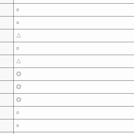
○
○
△
○
△
◎
◎
◎
○
○