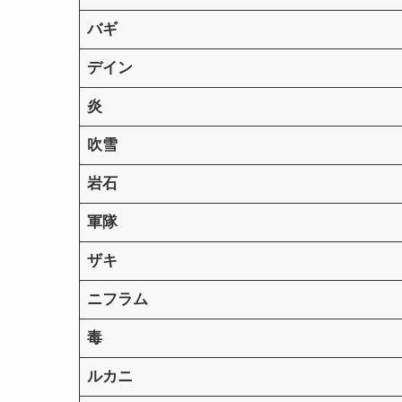
バギ
デイン
炎
吹雪
岩石
軍隊
ザキ
ニフラム
毒
ルカニ