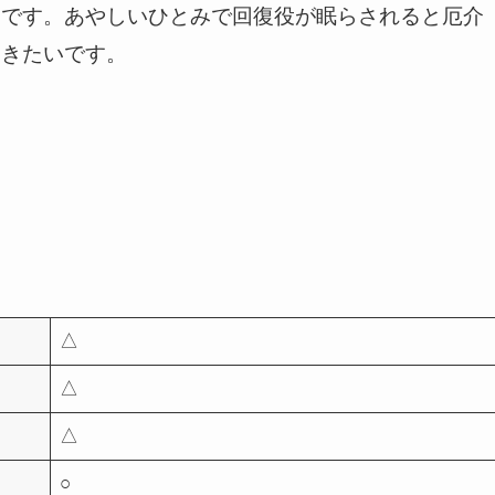
いです。あやしいひとみで回復役が眠らされると厄介
おきたいです。
△
△
△
○