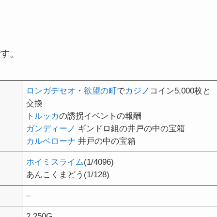
です。
ロンガデセオ
・
欲望の町
で
カジノ
コイン5,000枚と
交換
トルッカ
の誘拐イベントの報酬
ガンディーノ
ギンドロ組の井戸の中の宝箱
カルベローナ
井戸の中の宝箱
ホイミスライム
(1/4096)
あんこくまどう(1/128)
–
2,250G