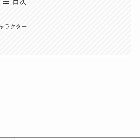
目次
ャラクター
。