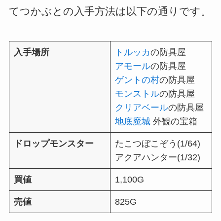
てつかぶとの入手方法は以下の通りです。
入手場所
トルッカ
の防具屋
アモール
の防具屋
ゲントの村
の防具屋
モンストル
の防具屋
クリアベール
の防具屋
地底魔城
外観の宝箱
ドロップモンスター
たこつぼこぞう(1/64)
アクアハンター(1/32)
買値
1,100G
売値
825G