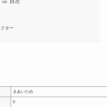
目次
ラクター
きあいため
0