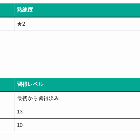
熟練度
★2
習得レベル
最初から習得済み
13
10