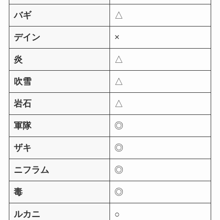
バギ
△
デイン
×
炎
△
吹雪
△
岩石
△
軍隊
◎
ザキ
◎
ニフラム
◎
毒
◎
ルカニ
○